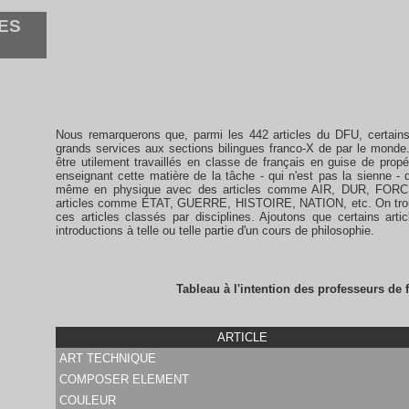
ES
Nous remarquerons que, parmi les 442 articles du DFU, certains
grands services aux sections bilingues franco-X de par le m
être utilement travaillés en classe de français en guise de prop
enseignant cette matière de la tâche - qui n'est pas la sienne - 
même en physique avec des articles comme AIR, DUR, FOR
articles comme ÉTAT, GUERRE, HISTOIRE, NATION, etc. On trouver
ces articles classés par disciplines. Ajoutons que certains art
introductions à telle ou telle partie d'un cours de philosophie.
Tableau à l'intention des professeurs de 
ARTICLE
ART TECHNIQUE
COMPOSER ELEMENT
COULEUR