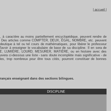
| accueil |
, à caractère au moins partiellement encyclopédique, peuvent rendre de
onde. Des articles comme COMPTER, DEUX, ÉGAL, NOMBRE, etc. peuvent
édeutique à tel ou tel cours de mathématiques, pour libérer le professeur
d'avoir à enseigner le vocabulaire de base de sa discipline. Il en sera de
CE, LUMIÈRE, LOURD, MESURER, MATIÈRE, ou en histoire avec des
a ci-dessous une liste - sans doute incomplète mais significative - de
icles, trop nombreux pour être tous cités, pourront constituer de bonnes
français enseignant dans des sections bilingues.
DISCIPLINE