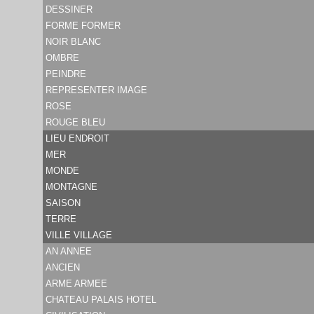
DESSINER
FORME FORMER
NOIR BLANC
OMBRE
PEINDRE
REPRESENTER IMAGE
ROSE
ROUGE BLEU
LIEU ENDROIT
MER
MONDE
MONTAGNE
SAISON
TERRE
VILLE VILLAGE
AN ANNEE
ANCIEN
ARME ARMEE
CHATEAU PALAIS HOTEL