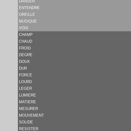
DANSER
ENTENDRE
OREILLE
MUSIQUE
VOIX
CHAMP
CHAUD
FROID
DEGRE
DOUX
DUR
FORCE
LOURD
LEGER
LUMIERE
MATIERE
MESURER
MOUVEMENT
SOLIDE
RESISTER