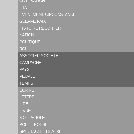
CIVILISATION
ETAT
EVENEMENT CIRCONSTANCE
GUERRE PAIX
HISTOIRE RECONTER
NATION
POLITIQUE
ROI
ASSOCIER SOCIETE
CAMPAGNE
PAYS
PEUPLE
TEMPS
ECRIRE
LETTRE
LIRE
LIVRE
MOT PAROLE
POETE POESIE
SPECTACLE THEATRE